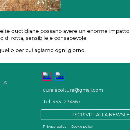
scelte quotidiane poss
a
no avere un enorme impatto, s
di rotta, sensibile e consapevole
.
uello per cui agiamo ogni giorno.
ITA'
curalacoltura@gmail.com
Tel. 333 1234567
ISCRIVITI ALLA NEWSL
Privacy policy
Cookie policy