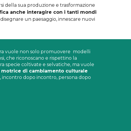
arsi della sua produzione e trasformazione
ifica anche interagire con i tanti mondi
, disegnare un paesaggio, innescare nuovi
ura vuole non solo
promuovere modell
i
os
i,
che riconosc
ano
e rispett
ino
la
ra
specie coltivate e selvatiche, ma v
uole
motrice di cambiamento culturale
o, incontro dopo incontro, persona dopo