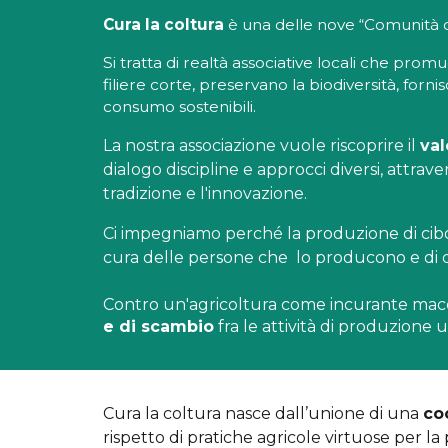
Cura la coltura
è una delle nove “Comunità de
Si tratta di realtà associative locali che prom
filiere corte, preservano la biodiversità, for
consumo sostenibili.
La nostra associazione
vuole
riscoprire il
val
dialogo discipline e approcci diversi, at
traver
tradizione e l'innovazione.
Ci impegniamo perché
la produzione di cib
cura delle persone che lo producono e di qu
Contro un'agricoltura come incurante macchi
e di scambio
fra le attività di produzione 
Cura la coltura
nasce dall’unione di una
co
rispetto di pratiche agricole virtuose per la 