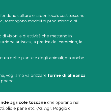
iffondono colture e saperi locali, costituiscono
one, sostengono modelli di produzione e di
 di visioni e di attività che mettano in
reazione artistica, la pratica del cammino, la
, cura delle piante e degli animali; ma anche
ne, vogliamo valorizzare
forme di alleanza
luppano.
ende agricole toscane
che operano nel
i, olio e pane etc. (Az. Agr. Poggio di