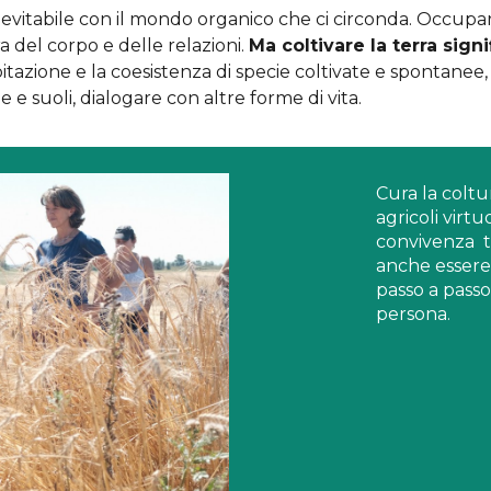
e inevitabile con il mondo organico che ci circonda. Occup
ra del corpo e delle relazioni.
Ma coltivare la terra sign
tazione e la coesistenza di specie coltivate e spontanee
he e suoli, dialogare con altre forme di vita.
Cura la colt
agricol
i
virtu
convivenza
t
anche
essere
passo a pass
persona.