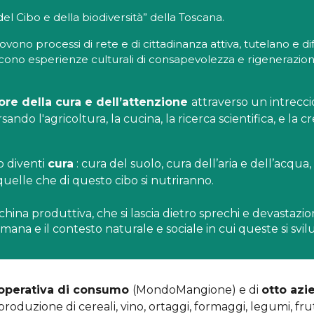
l Cibo e della biodiversità” della Toscana.
uovono processi di rete e di cittadinanza attiva, tutelano e d
niscono esperienze culturali di consapevolezza e rigenerazi
ore della cura e dell’attenzione
attraverso un intreccio
sando l'agricoltura, la cucina, la ricerca scientifica, e la c
o diventi
cura
: cura del suolo, cura dell’aria e dell’acqua
elle che di questo cibo si nutriranno.
na produttiva, che si lascia dietro sprechi e devastazio
umana e il contesto naturale e sociale in cui queste si svi
operativa di consumo
(MondoMangione) e di
otto azi
produzione di cereali, vino, ortaggi, formaggi, legumi, frutt